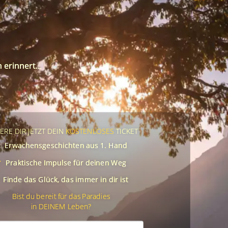
erinnert...
ERE DIR JETZT DEIN
KOSTENLOSES
TICKET
✓
Erwachensgeschichten aus 1. Hand
✓
Praktische Impulse für deinen Weg
Finde das Glück, das immer in dir ist
Bist du bereit für das Paradies
in DEINEM Leben?