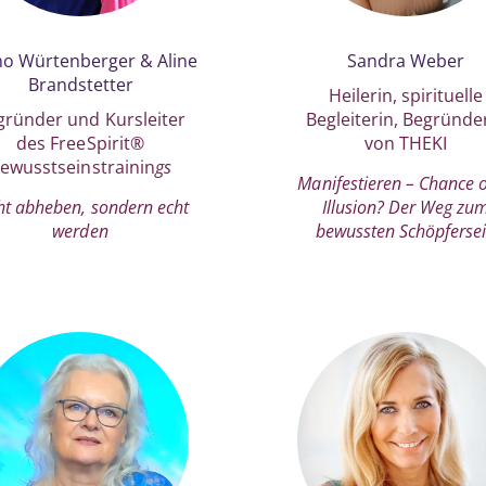
o Würtenberger & Aline
Sandra Weber
Brandstetter
Heilerin, spirituelle
gründer und Kursleiter
Begleiterin, Begründe
des FreeSpirit®
von THEKI
ewusstseinstrainin
gs
Manifestieren – Chance 
ht abheben, sondern echt
Illusion? Der Weg zu
werden
bewussten Schöpferse