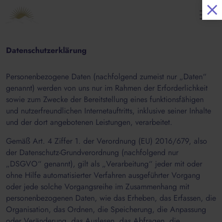
Datenschutzerklärung
Personenbezogene Daten (nachfolgend zumeist nur „Daten“
genannt) werden von uns nur im Rahmen der Erforderlichkeit
sowie zum Zwecke der Bereitstellung eines funktionsfähigen
und nutzerfreundlichen Internetauftritts, inklusive seiner Inhalte
und der dort angebotenen Leistungen, verarbeitet.
Gemäß Art. 4 Ziffer 1. der Verordnung (EU) 2016/679, also
der Datenschutz-Grundverordnung (nachfolgend nur
„DSGVO“ genannt), gilt als „Verarbeitung“ jeder mit oder
ohne Hilfe automatisierter Verfahren ausgeführter Vorgang
oder jede solche Vorgangsreihe im Zusammenhang mit
personenbezogenen Daten, wie das Erheben, das Erfassen, die
Organisation, das Ordnen, die Speicherung, die Anpassung
oder Veränderung, das Auslesen, das Abfragen, die