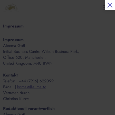
Impressum
Impressum
Aleema GbR
Initial Business Centre Wilson Business Park,
Office 620, Manchester,
United Kingdom, M40 8WN
Kontakt
Telefon | +44 (7916) 622099
E-Mail |
kontakt@alima.tv
Vertreten durch
Christina Kurze
Redaktionell verantwortlich
Aleema GbR